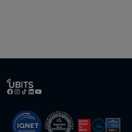
Asegúrate que tus colaboradores tengan
éxito con nosotros.
Te contactamos