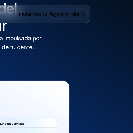
del
Iniciar sesión
Agendar demo
ar
ca impulsada por
 de tu gente.