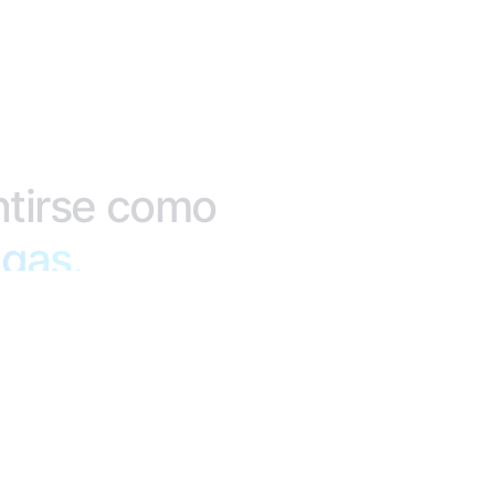
tirse
como
a
egas.
competitiva.