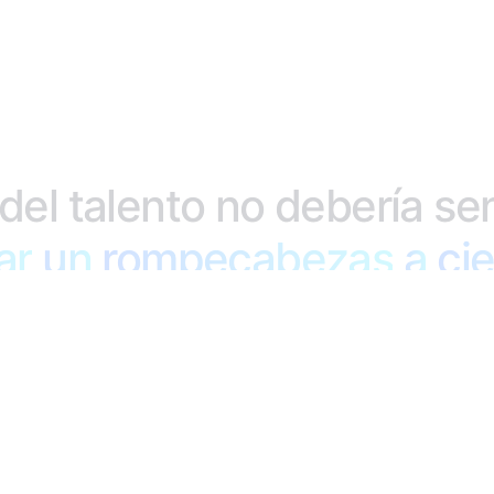
del
talento
no
debería
sen
ar
empresa
un
rompecabezas
pierde
impacto
su
real.
ventaj
a
ci