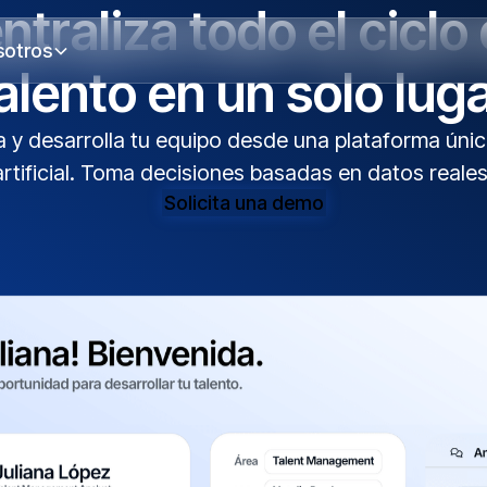
ntraliza todo el ciclo 
sotros
alento en un solo lug
a y desarrolla tu equipo desde una plataforma úni
 artificial. Toma decisiones basadas en datos reales
Solicita una demo