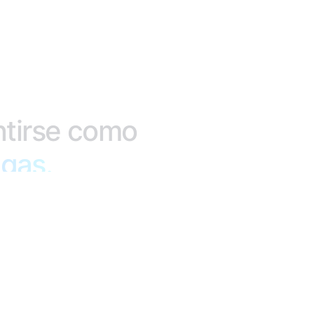
tirse
como
a
egas.
competitiva.