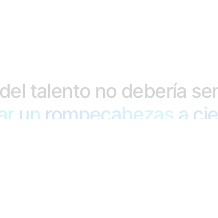
del
talento
no
debería
sen
ar
empresa
un
rompecabezas
pierde
impacto
su
real.
ventaj
a
ci